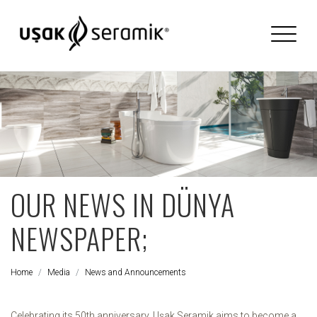
OUR NEWS IN DÜNYA
NEWSPAPER;
Home
Media
News and Announcements
Celebrating its 50th anniversary, Uşak Seramik aims to become a