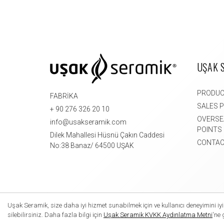
UŞAK 
PRODU
FABRİKA
SALES 
+ 90 276 326 20 10
OVERSE
info@usakseramik.com
POINTS
Dilek Mahallesi Hüsnü Çakın Caddesi
CONTAC
No:38 Banaz/ 64500 UŞAK
Uşak Seramik, size daha iyi hizmet sunabilmek için ve kullanıcı deneyimini iyil
silebilirsiniz. Daha fazla bilgi için
Uşak Seramik KVKK Aydınlatma Metni
'ne 