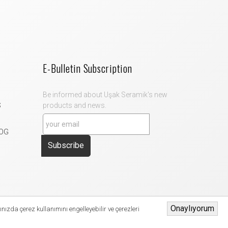
E-Bulletin Subscription
Be informed about Uşak Seramik's new
S
products and news.
OG
Subscribe
Onaylıyorum
nızda çerez kullanımını engelleyebilir ve çerezleri