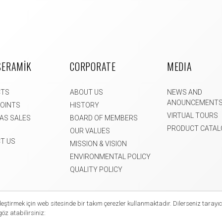
SERAMİK
CORPORATE
MEDIA
CTS
ABOUT US
NEWS AND
ANOUNCEMENT
POINTS
HISTORY
VIRTUAL TOURS
AS SALES
BOARD OF MEMBERS
PRODUCT CATAL
OUR VALUES
T US
MISSION & VISION
ENVIRONMENTAL POLICY
QUALITY POLICY
eştirmek için web sitesinde bir takım çerezler kullanmaktadır. Dilerseniz tarayıcı
2021 Uşak Seramik. All rights reserved.
göz atabilirsiniz: