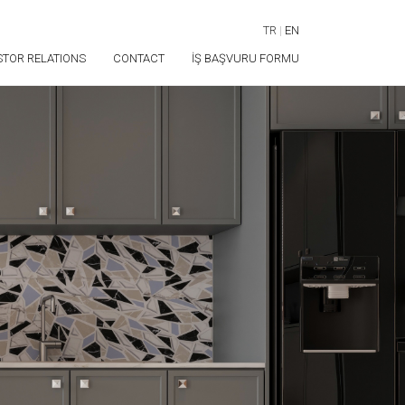
TR
|
EN
STOR RELATIONS
CONTACT
İŞ BAŞVURU FORMU